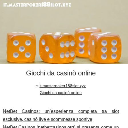
Giochi da casinò online
it.masterpoker188slot.xyz
Giochi da casinò online
NetBet Casinos: un’esperienza completa tra slot
esclusive, casinò live e scommesse sportive
NetBet Casinos (
netbetcasinos.org
) si presenta come un